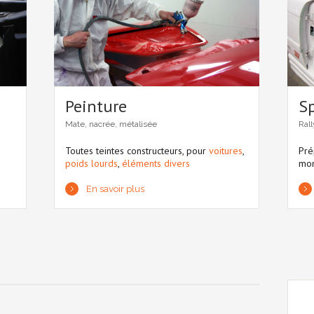
Peinture
S
Mate, nacrée, métalisée
Rall
Toutes teintes constructeurs, pour
voitures
,
Pré
poids lourds
,
éléments divers
mon
En savoir plus