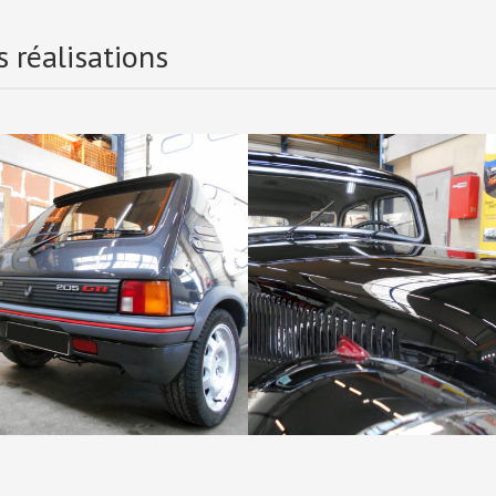
 réalisations
Citroën traction
Peugeot 205 GTI
limousine
Restauration
Restauration