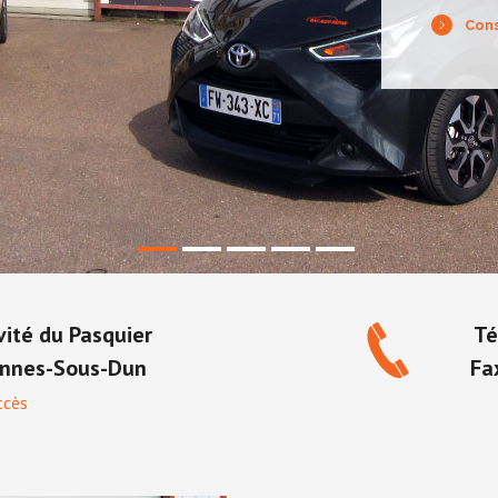
Cons
vité du Pasquier
Té
ennes-Sous-Dun
Fa
ccès